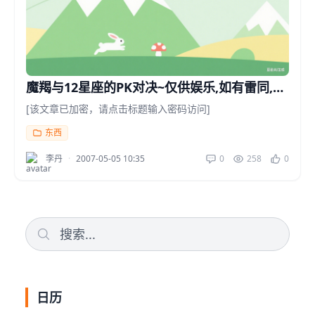
魔羯与12星座的PK对决~仅供娱乐,如有雷同,实
属必然
[该文章已加密，请点击标题输入密码访问]
东西
李丹
·
2007-05-05 10:35
0
258
0
日历